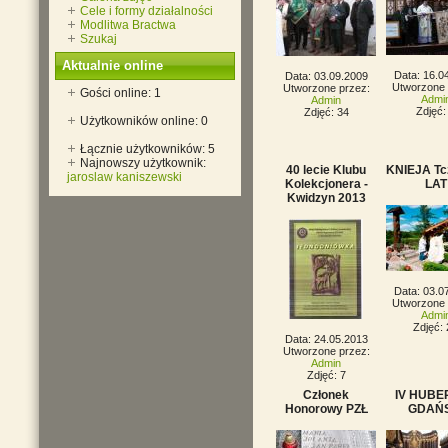
Cele i formy działalności
Modlitwa Bractwa
Szukaj
Aktualnie online
Data: 16.0
Data: 03.09.2009
Utworzone 
Utworzone przez:
Gości online: 1
Admi
Admin
Zdjęć:
Zdjęć: 34
Użytkowników online: 0
Łącznie użytkowników: 5
Najnowszy użytkownik:
40 lecie Klubu
KNIEJA Tc
jaroslaw kaniszewski
Kolekcjonera -
LAT
Kwidzyn 2013
Data: 03.0
Utworzone 
Admi
Zdjęć: 
Data: 24.05.2013
Utworzone przez:
Admin
Zdjęć: 7
Członek
IV HUBE
Honorowy PZŁ
GDAŃS