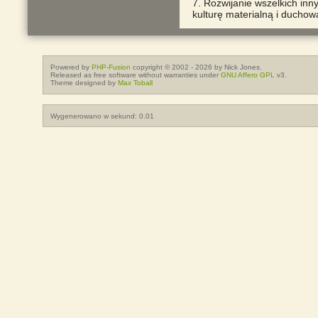
7. Rozwijanie wszelkich inn
kulturę materialną i duchow
Powered by
PHP-Fusion
copyright © 2002 - 2026 by Nick Jones.
Released as free software without warranties under
GNU Affero GPL
v3.
Theme designed by
Max Toball
Wygenerowano w sekund: 0.01