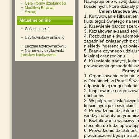
Nawiązuje ono w swej działal
Cele i formy działalności
kościelnych, które działały 
Modlitwa Bractwa
Celem Bractwa Świę
Szukaj
1. Kultywowanie kilkusetletn
Aktualnie online
kultu tegoż Świętego na tere
2. Krzewienie bardzo szerok
Gości online: 1
3. Kształtowanie zasad etyki
4. Rozbudzanie świadomości
Użytkowników online: 0
zagadnień związanych z och
niekiedy ingerencją człowie
Łącznie użytkowników: 5
5. Branie czynnego udziału w
Najnowszy użytkownik:
jaroslaw kaniszewski
lokalnej oraz regionu.
6. Krzewienie tradycji, kultur
prowadzenia gospodarki łowi
Formy d
1. Organizowanie odpustu w
w Okoninach w Parafii Śliwi
odpowiedniej rangi i splend
2. Inspirowanie i organizow
obchodów.
3. Współpracę z właściwymi
kościelnymi jak i świeckimi.
4. Prowadzenie działalności
wiedzy i oświaty przyrodnicz
5. Kształtowanie właściwyc
stosunku do ludzi uprawiają
6. Prowadzenie działalności
przeznaczone będą na statu