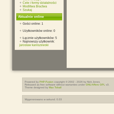
Cele i formy działalności
Modlitwa Bractwa
Szukaj
Aktualnie online
Gości online: 1
Użytkowników online: 0
Łącznie użytkowników: 5
Najnowszy użytkownik:
jaroslaw kaniszewski
Powered by
PHP-Fusion
copyright © 2002 - 2026 by Nick Jones.
Released as free software without warranties under
GNU Affero GPL
v3.
Theme designed by
Max Toball
Wygenerowano w sekund: 0.03