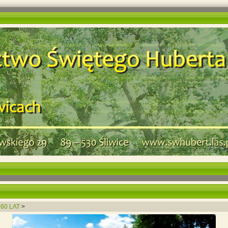
 60 LAT
>