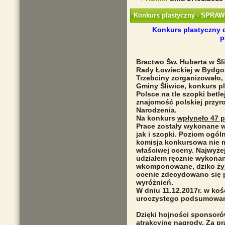
Konkurs plastyczny - SPRA
Konkurs plastyczny 
p
Bractwo Św. Huberta w Śl
Rady Łowieckiej w Bydgo
Trzebciny zorganizowało
Gminy Śliwice, konkurs pl
Polsce na tle szopki betl
znajomość polskiej przyr
Narodzenia.
Na konkurs
wpłynęło 47 p
Prace zostały wykonane w 
jak i szopki. Poziom ogó
komisja konkursowa nie m
właściwej oceny. Najwyże
udziałem ręcznie wykonan
wkomponowane, dziko żyją
ocenie zdecydowano się p
wyróżnień.
W dniu 11.12.2017r. w ko
uroczystego podsumowani
Dzięki hojności sponsorów
atrakcyjne nagrody. Za p