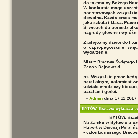
do tajemnicy Bożego Naro
W konkursie mogą uczest
podstawowych wszystkich 
dowolna. Każda praca mus
jaka szkoła i klasa. Prac
Śliwicach do poniedziałku
nagrody główne i wyróżni
Zachęcamy dzieci do lic
o rozpropagowanie i włącze
wydarzenie.
Mistrz Bractwa Świętego 
Zenon Dejnowski
ps. Wszystkie prace będ
parafialnym, natomiast wr
udziale młodzieży biorące
parafian i gości.
Admin
dnia 17.11.2017
BYTÓW. Bractwo wykracza po
BYTÓW. Bract
Na Zamku w Bytowie preze
Hubert w Diecezji Pelpliń
- członka naszego Bractw