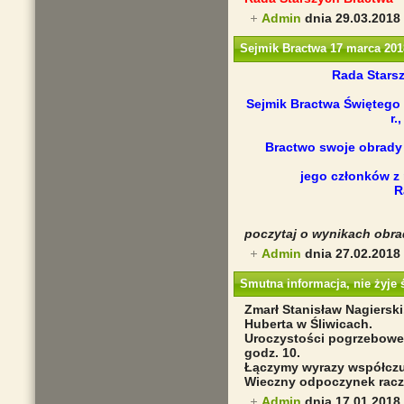
Admin
dnia 29.03.2018
Sejmik Bractwa 17 marca 2018
Rada Starsz
Sejmik Bractwa Świętego 
r.
Bractwo swoje obrady 
jego członków z 
R
poczytaj o wynikach obra
Admin
dnia 27.02.2018 
Smutna informacja, nie żyje 
Zmarł Stanisław Nagierski
Huberta w Śliwicach.
Uroczystości pogrzebowe 
godz. 10.
Łączymy wyrazy współczuc
Wieczny odpoczynek racz
Admin
dnia 17.01.2018