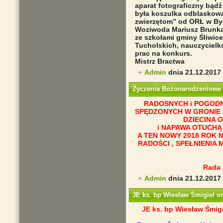
aparat fotograficzny bądź
była koszulka odblaskowa
zwierzętom” od ORŁ w By
Woziwoda Mariusz Brunka,
ze szkołami gminy Śliwic
Tucholskich, nauczyciel
prac na konkurs.
Mistrz Bractwa
Admin
dnia 21.12.2017
Życzenia Bożonarodzeniowe
RADOSNYCH i POGOD
SPĘDZONYCH W GRONIE 
DZIECINA 
i NAPAWA OTUCHĄ
A TEN NOWY 2018 ROK 
RADOŚCI , SPEŁNIENIA
Rada 
Admin
dnia 21.12.2017
JE ks. bp Wiesław Śmigiel or
JE ks. bp Wiesław Śmigi